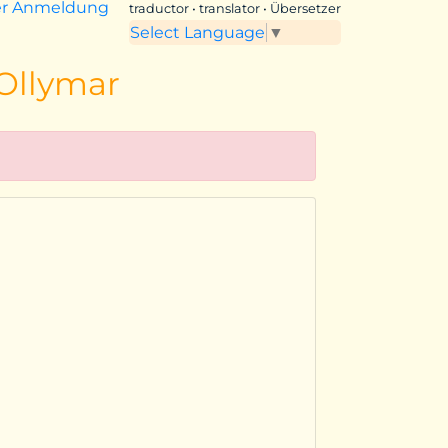
er Anmeldung
traductor • translator • Übersetzer
Select Language
▼
 Ollymar