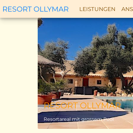
RESORT OLLYMAR
LEISTUNGEN
ANS
Zurück
RESORT OLLYMAR
Resortareal mit grossem Pool