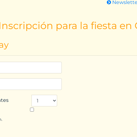
Newslett
nscripción para la fiesta en
ay
ntes
n.