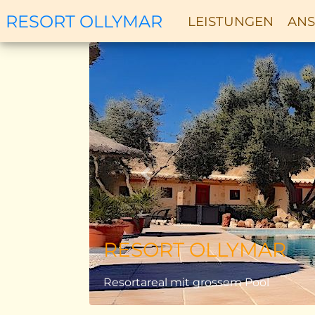
RESORT OLLYMAR
LEISTUNGEN
ANS
Zurück
RESORT OLLYMAR
Resortareal mit grossem Pool