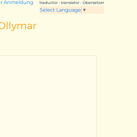
er Anmeldung
traductor • translator • Übersetzer
Select Language
▼
 Ollymar