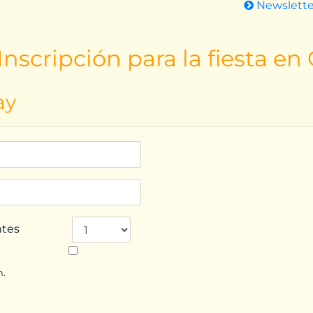
Newslett
nscripción para la fiesta en
ay
ntes
n.