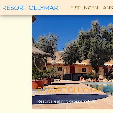
RESORT OLLYMAR
LEISTUNGEN
ANS
Zurück
RESORT OLLYMAR
Resortareal mit grossem Pool