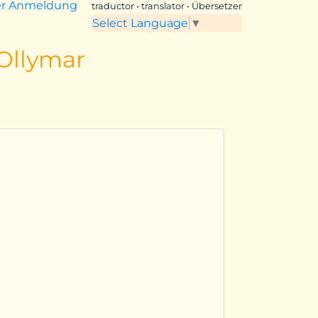
er Anmeldung
traductor • translator • Übersetzer
Select Language
▼
 Ollymar