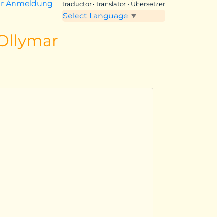
er Anmeldung
traductor • translator • Übersetzer
Select Language
▼
 Ollymar