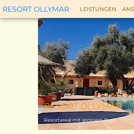
RESORT OLLYMAR
LEISTUNGEN
ANS
Zurück
RESORT OLLYMAR
Resortareal mit grossem Pool