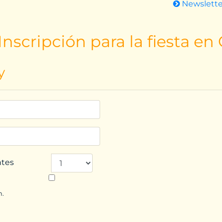
Newslett
nscripción para la fiesta en
y
ntes
n.