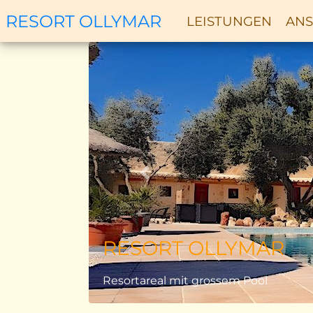
RESORT OLLYMAR
LEISTUNGEN
ANS
Zurück
RESORT OLLYMAR
Resortareal mit grossem Pool