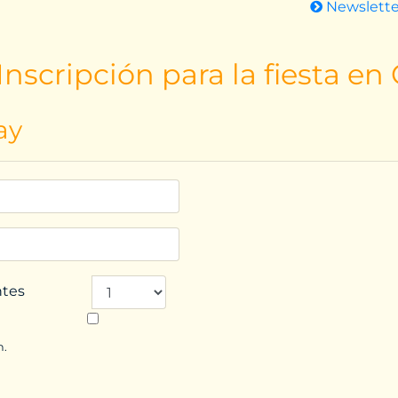
Newslett
nscripción para la fiesta en
ay
ntes
n.