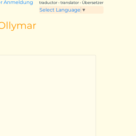
er Anmeldung
traductor • translator • Übersetzer
Select Language
▼
 Ollymar