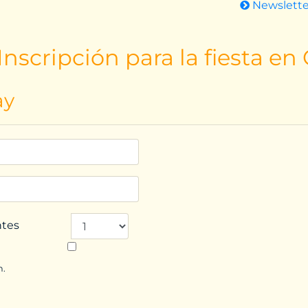
Newslett
nscripción para la fiesta en
ay
ntes
n.