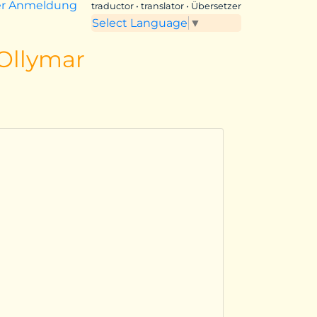
er Anmeldung
traductor • translator • Übersetzer
Select Language
▼
 Ollymar