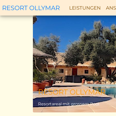
RESORT OLLYMAR
LEISTUNGEN
ANS
Zurück
RESORT OLLYMAR
Resortareal mit grossem Pool