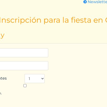
Newslett
nscripción para la fiesta en
ay
ntes
n.