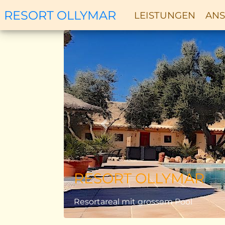
RESORT OLLYMAR
LEISTUNGEN
ANS
Zurück
RESORT OLLYMAR
Resortareal mit grossem Pool