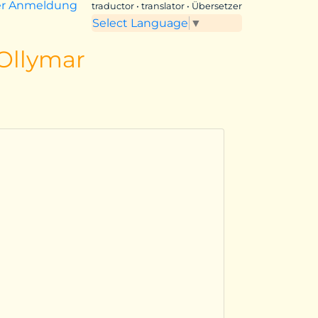
er Anmeldung
traductor • translator • Übersetzer
Select Language
▼
 Ollymar