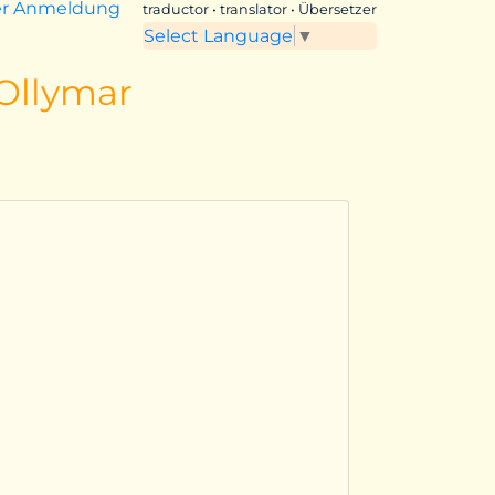
er Anmeldung
traductor • translator • Übersetzer
Select Language
▼
 Ollymar