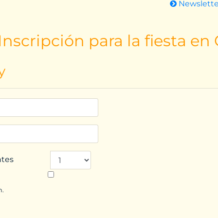
Newslett
nscripción para la fiesta en
y
ntes
n.