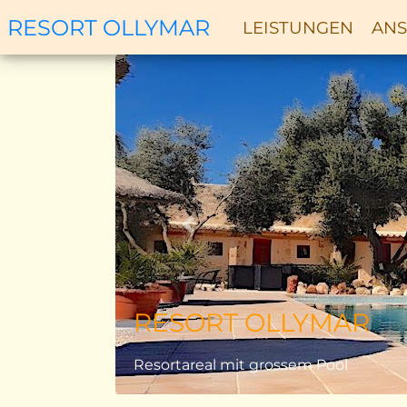
RESORT OLLYMAR
LEISTUNGEN
ANS
Zurück
RESORT OLLYMAR
Resortareal mit grossem Pool