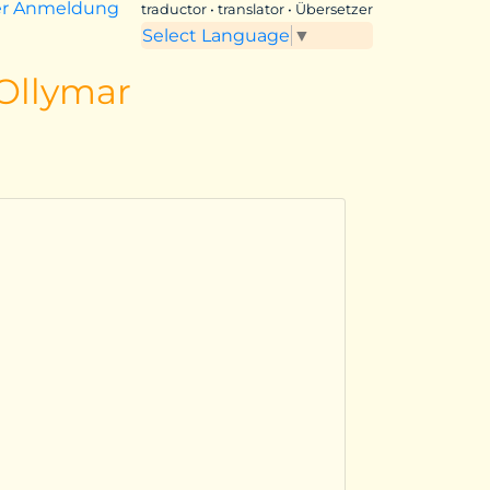
er Anmeldung
traductor • translator • Übersetzer
Select Language
▼
 Ollymar