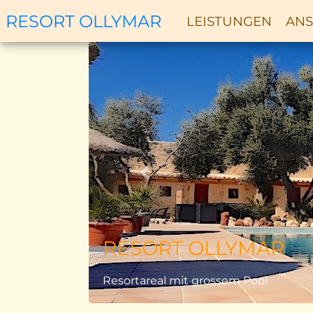
RESORT OLLYMAR
LEISTUNGEN
ANS
Zurück
RESORT OLLYMAR
Resortareal mit grossem Pool