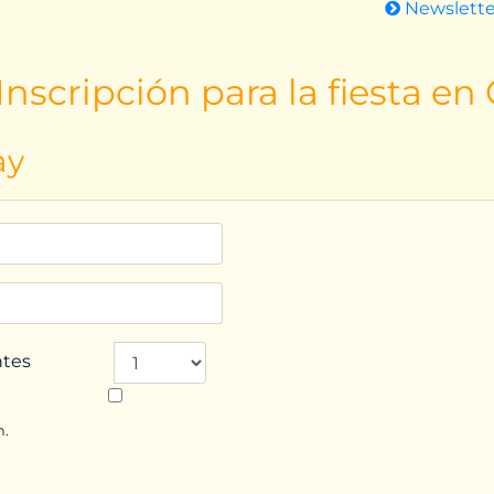
Newslett
nscripción para la fiesta en
ay
ntes
n.